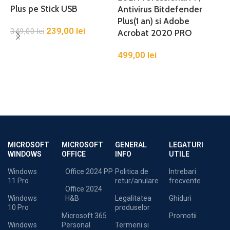
Plus pe Stick USB
Antivirus Bitdefender
Plus(1 an) si Adobe
239,00
lei
349,00
lei
2
Acrobat 2020 PRO
499,00
lei
MICROSOFT
MICROSOFT
GENERAL
LEGATURI
WINDOWS
OFFICE
INFO
UTILE
Windows
Office 2024 PP
Politica de
Intrebari
11 Pro
retur/anulare
frecvente
Office 2024
Windows
H&B
Legalitatea
Ghiduri
10 Pro
produselor
Microsoft 365
Promotii
Windows
Personal
Termeni si