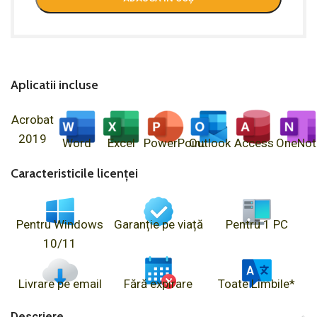
Aplicatii incluse
Acrobat
2019
Word
Excel
PowerPoint
Outlook
Access
OneNot
Caracteristicile licenței
Pentru Windows
Garanție pe viață
Pentru 1 PC
10/11
Livrare pe email
Fără expirare
Toate Limbile*
Descriere