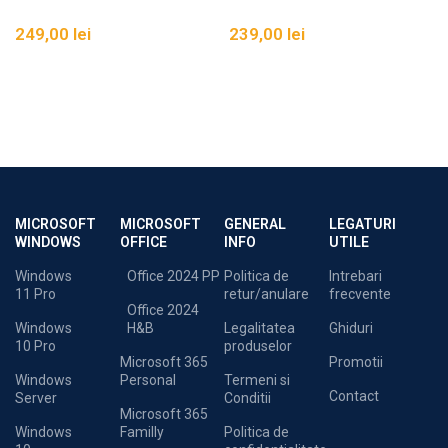
249,00
lei
239,00
lei
MICROSOFT
MICROSOFT
GENERAL
LEGATURI
WINDOWS
OFFICE
INFO
UTILE
Windows
Office 2024 PP
Politica de
Intrebari
11 Pro
retur/anulare
frecvente
Office 2024
Windows
H&B
Legalitatea
Ghiduri
10 Pro
produselor
Microsoft 365
Promotii
Windows
Personal
Termeni si
Contact
Server
Conditii
Microsoft 365
Windows
Familly
Politica de