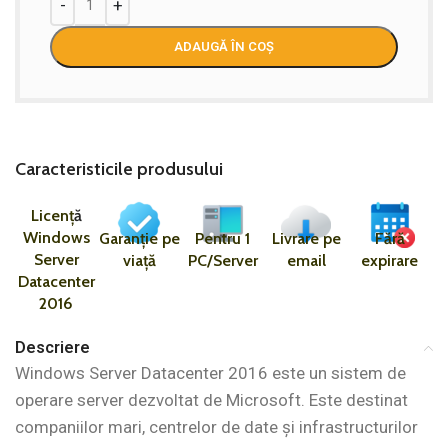
ADAUGĂ ÎN COȘ
Caracteristicile produsului
Licen
ț
ă
Windows
Garanție pe
Pentru 1
Livrare pe
Fără
Server
viață
PC/Server
email
expirare
Datacenter
2016
Descriere
Windows Server Datacenter 2016 este un sistem de
operare server dezvoltat de Microsoft. Este destinat
companiilor mari, centrelor de date și infrastructurilor