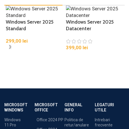
Windows Server 2025
Windows Server 2025
Standard
Datacenter
299,00
lei
399,00
lei
W
R
7
MICROSOFT
MICROSOFT
GENERAL
LEGATURI
WINDOWS
OFFICE
INFO
UTILE
Windows
Office 2024 PP
Politica de
Intrebari
11 Pro
retur/anulare
frecvente