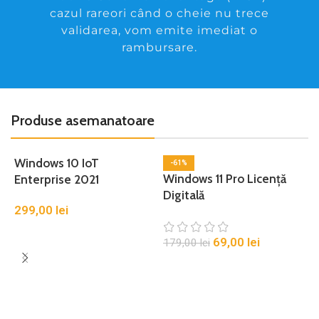
cazul rareori când o cheie nu trece
validarea, vom emite imediat o
rambursare.
Produse asemanatoare
Windows 10 IoT
-61%
Windows 11 Pro Licență
Enterprise 2021
Digitală
W
299,00
lei
69,00
lei
179,00
lei
1