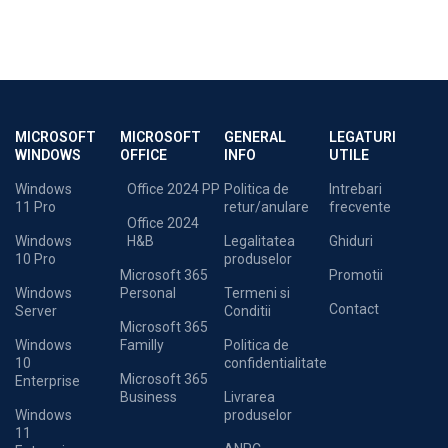
MICROSOFT
MICROSOFT
GENERAL
LEGATURI
WINDOWS
OFFICE
INFO
UTILE
Windows
Office 2024 PP
Politica de
Intrebari
11 Pro
retur/anulare
frecvente
Office 2024
Windows
H&B
Legalitatea
Ghiduri
10 Pro
produselor
Microsoft 365
Promotii
Windows
Personal
Termeni si
Contact
Server
Conditii
Microsoft 365
Windows
Familly
Politica de
10
confidentialitate
Microsoft 365
Enterprise
Business
Livrarea
Windows
produselor
11