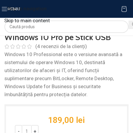
Skip to navigation
MENIU
Skip to main content
Windows 10 Pro pe Stick USB
(
4
recenzii de la clienți)
Windows 10 Professional este o versiune avansată a
sistemului de operare Windows 10, destinată
utilizatorilor de afaceri și IT, oferind funcții
suplimentare precum BitLocker, Remote Desktop,
Windows Update for Business și securitate
îmbunătățită pentru protecția datelor.
189,00
lei