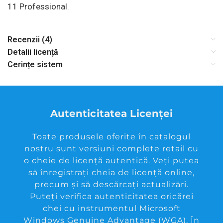
11 Professional
.
Recenzii (4)
Detalii licență
Cerințe sistem
Autenticitatea Licenței
Toate produsele oferite în catalogul
nostru sunt versiuni complete retail cu
o cheie de licență autentică. Veți putea
să înregistrați cheia de licență online,
precum și să descărcați actualizări.
Puteți verifica autenticitatea oricărei
chei cu instrumentul Microsoft
Windows Genuine Advantage (WGA). În