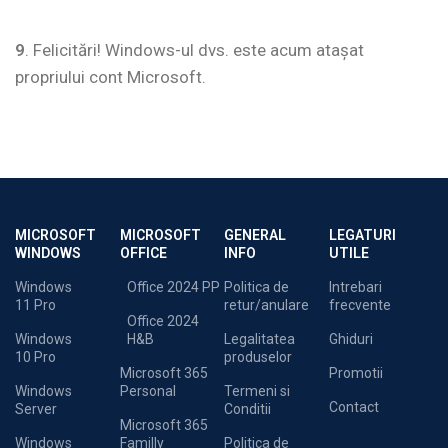
9
. Felicitări! Windows-ul dvs. este acum atașat
propriului cont Microsoft.
MICROSOFT
MICROSOFT
GENERAL
LEGATURI
WINDOWS
OFFICE
INFO
UTILE
Windows
Office 2024 PP
Politica de
Intrebari
11 Pro
retur/anulare
frecvente
Office 2024
Windows
H&B
Legalitatea
Ghiduri
10 Pro
produselor
Microsoft 365
Promotii
Windows
Personal
Termeni si
Contact
Server
Conditii
Microsoft 365
Windows
Familly
Politica de