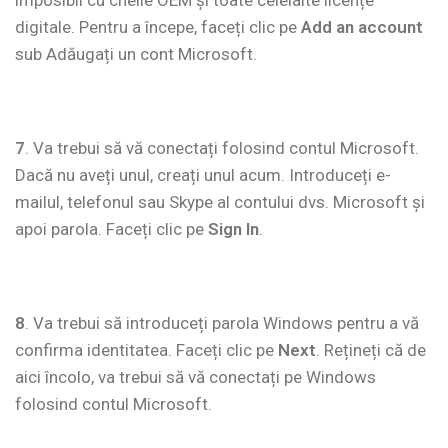
imposibil cu cheile OEM și toate celelalte licențe
digitale. Pentru a începe, faceți clic pe
Add an account
sub Adăugați un cont Microsoft.
7
. Va trebui să vă conectați folosind contul Microsoft.
Dacă nu aveți unul, creați unul acum. Introduceți e-
mailul, telefonul sau Skype al contului dvs. Microsoft și
apoi parola. Faceți clic pe
Sign In
.
8
. Va trebui să introduceți parola Windows pentru a vă
confirma identitatea. Faceți clic pe
Next
. Rețineți că de
aici încolo, va trebui să vă conectați pe Windows
folosind contul Microsoft.