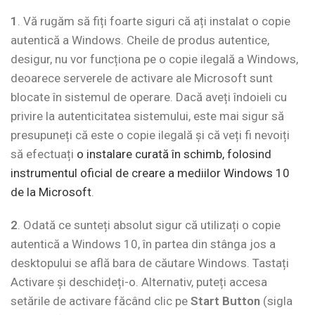
1
. Vă rugăm să fiți foarte siguri că ați instalat o copie
autentică a Windows. Cheile de produs autentice,
desigur, nu vor funcționa pe o copie ilegală a Windows,
deoarece serverele de activare ale Microsoft sunt
blocate în sistemul de operare. Dacă aveți îndoieli cu
privire la autenticitatea sistemului, este mai sigur să
presupuneți că este o copie ilegală și că veți fi nevoiți
să efectuați
o instalare curată în schimb, folosind
instrumentul oficial de creare a mediilor Windows 10
de la Microsoft
.
2
. Odată ce sunteți absolut sigur că utilizați o copie
autentică a Windows 10, în partea din stânga jos a
desktopului se află bara de căutare Windows. Tastați
Activare și deschideți-o. Alternativ, puteți accesa
setările de activare făcând clic pe
Start Button
(sigla