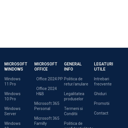
MICROSOFT
MICROSOFT
GENERAL
LEGATURI
WINDOWS
OFFICE
INFO
UTILE
Windows
Office 2024 PP
Politica de
Intrebari
11 Pro
retur/anulare
frecvente
Office 2024
Windows
H&B
Legalitatea
Ghiduri
10 Pro
produselor
Microsoft 365
Promotii
Windows
Personal
Termeni si
Contact
Server
Conditii
Microsoft 365
Windows
Familly
Politica de