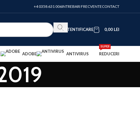
+4 0358 631 006
INTREBARI FRECVENTE
CONTACT
AUTENTIFICARE
0,00
LEI
SUPER
R
ADOBE
ANTIVIRUS
REDUCERI
 2019