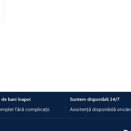
 de bani înapoi
Suntem disponibili 24/7
omplet fără complicații.
Asistență disponibilă oricân