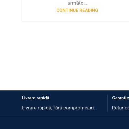
următo...
CONTINUE READING
Livrare rapidă
Garanție
Livrare rapidă, fără compromisuri.
Retur c