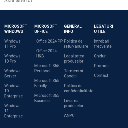
Asta este tot.
MICROSOFT
MICROSOFT
GENERAL
LEGATURI
WINDOWS
OFFICE
INFO
UTILE
Windows
Office 2024 PP
Politica de
Intrebari
11 Pro
retur/anulare
frecvente
Office 2024
Windows
H&B
Legalitatea
Ghiduri
10 Pro
produselor
Microsoft 365
Promotii
Windows
Personal
Termeni si
Contact
Server
Conditii
Microsoft 365
Windows
Familly
Politica de
10
confidentialitate
Microsoft 365
Enterprise
Business
Livrarea
Windows
produselor
11
ANPC
Enterprise