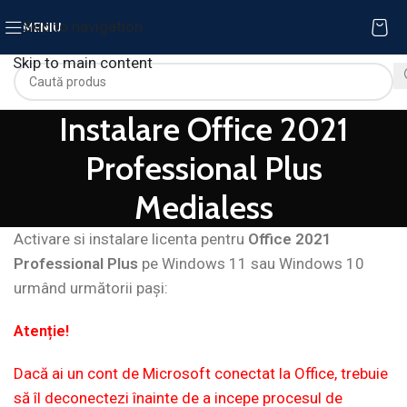
Skip to navigation
MENIU
Skip to main content
Instalare Office 2021
Professional Plus
Medialess
Activare si instalare licenta pentru
Office 2021
Professional Plus
pe Windows 11 sau Windows 10
urmând următorii pași:
Atenție!
Dacă ai un cont de Microsoft conectat la Office, trebuie
să îl deconectezi înainte de a incepe procesul de