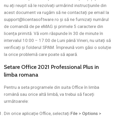
nu ați reușit să le rezolvați urmărind instrucțiunile din
acest document va rugăm să ne contactați pe email la
support@licentasoftware.ro
și să ne furnizați numărul
de comandă de pe eMAG și primele 5 caractere din
licența primită. Vă vom răspunde în 30 de minute în
intervalul 10:00 – 17:00 de Luni până Vineri, nu uitați să
verificați și folderul SPAM. Împreună vom găsi o soluție
la orice problemă care poate să apară.
Setare Office 2021 Professional Plus in
limba romana
Pentru a seta programele din suita Office în limba
română sau orice altă limbă, va trebui să faceți
următoarele:
Din orice aplicație Office, selectați
File > Options >