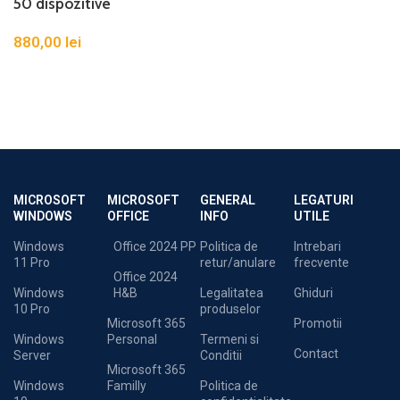
50 dispozitive
880,00
lei
MICROSOFT
MICROSOFT
GENERAL
LEGATURI
WINDOWS
OFFICE
INFO
UTILE
Windows
Office 2024 PP
Politica de
Intrebari
11 Pro
retur/anulare
frecvente
Office 2024
Windows
H&B
Legalitatea
Ghiduri
10 Pro
produselor
Microsoft 365
Promotii
Windows
Personal
Termeni si
Contact
Server
Conditii
Microsoft 365
Windows
Familly
Politica de