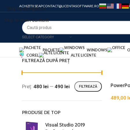
ACHIZITII SEAP
CONTACT@LICENTASOFTWARE.RO
Skip to navigation
Skip to main content
SELECT CATEGORY
PACHETE
WINDOWS
O
COREL
ALTE LICENTE
FILTREAZĂ DUPĂ PREȚ
PowerPo
Preț:
480 lei
—
490 lei
FILTREAZĂ
489,00
l
PRODUSE DE TOP
Visual Studio 2019