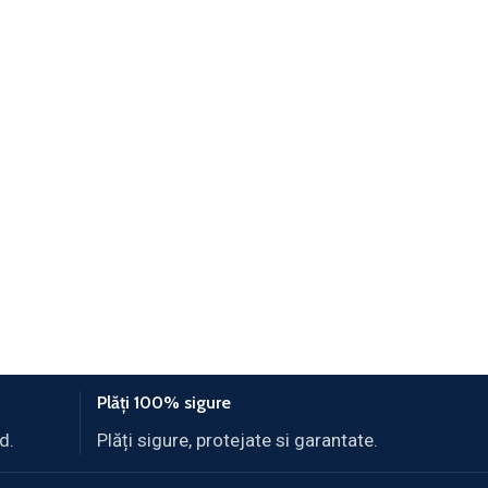
Plăți 100% sigure
d.
Plăți sigure, protejate si garantate.