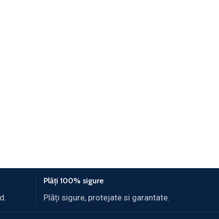
Plăți 100% sigure
d.
Plăți sigure, protejate si garantate.