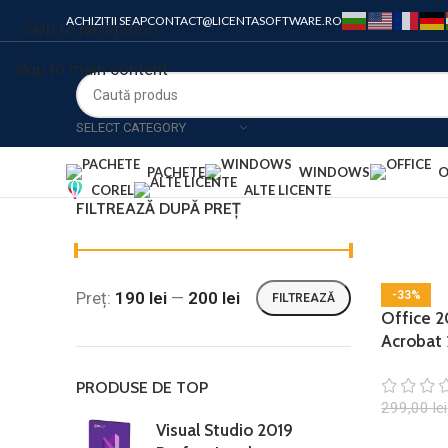
ACHIZITII SEAP
CONTACT@LICENTASOFTWARE.RO
Skip to navigation
Skip to main content
SELECT CATEGORY
PACHETE
WINDOWS
O
COREL
ALTE LICENTE
FILTREAZĂ DUPĂ PREȚ
Preț:
190 lei
—
200 lei
-33%
FILTREAZĂ
Office 2
Acrobat
PRODUSE DE TOP
299,00
lei
Visual Studio 2019