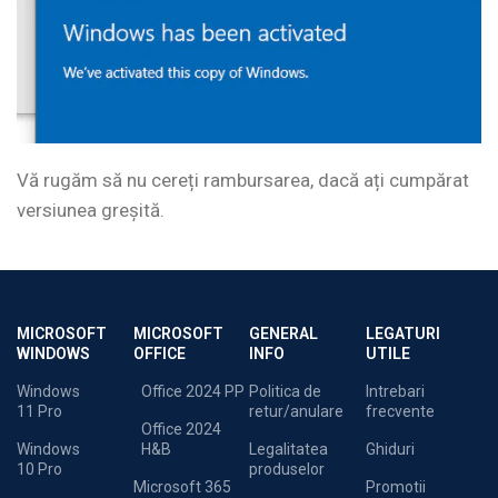
Vă rugăm să nu cereți rambursarea, dacă ați cumpărat
versiunea greșită.
MICROSOFT
MICROSOFT
GENERAL
LEGATURI
WINDOWS
OFFICE
INFO
UTILE
Windows
Office 2024 PP
Politica de
Intrebari
11 Pro
retur/anulare
frecvente
Office 2024
Windows
H&B
Legalitatea
Ghiduri
10 Pro
produselor
Microsoft 365
Promotii