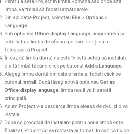
Pentru a seta Project în limba Română sau orice altă
limbă, va trebui să faceți următoarele:
Din aplicatia Project, selectați
File > Options >
Language
Sub opțiunea
Office display Language
, asigurați-vă că
este listată limba de afișare pe care doriți să o
folosească Project.
În caz că limba dorită nu este în listă puteți să instalați
o altă limbă făcând click pe butonul
Add a Language
.
Alegeți limba dorită din cele oferite și faceți click pe
butonul
Install
. Dacă lăsați activă opțiunea
Set as
Office display language
, limba nouă va fi setată
principală.
Acum Project v-a descarca limba aleasă de dvs. și o va
instala.
Dupa ce procesul de instalare pentru noua limbă este
finalizat, Project se va restarta automat. În caz că nu se