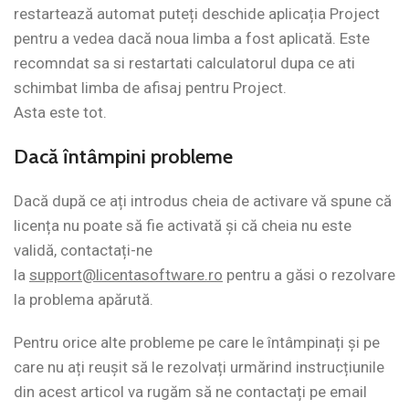
restartează automat puteți deschide aplicația Project
pentru a vedea dacă noua limba a fost aplicată. Este
recomndat sa si restartati calculatorul dupa ce ati
schimbat limba de afisaj pentru Project.
Asta este tot.
Dacă
întâmpini
probleme
Dacă după ce ați introdus cheia de activare vă spune că
licența nu poate să fie activată și că cheia nu este
validă, contactați-ne
la
support@licentasoftware.ro
pentru a găsi o rezolvare
la problema apărută.
Pentru orice alte probleme pe care le întâmpinați și pe
care nu ați reușit să le rezolvați urmărind instrucțiunile
din acest articol va rugăm să ne contactați pe email