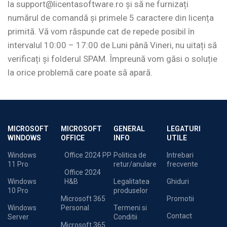
la
support@licentasoftware.ro
și să ne furnizați
numărul de comandă și primele 5 caractere din licența
primită. Vă vom răspunde cat de repede posibil în
intervalul 10:00 – 17:00 de Luni până Vineri, nu uitați să
verificați și folderul SPAM. Împreună vom găsi o soluție
la orice problemă care poate să apară.
MICROSOFT
MICROSOFT
GENERAL
LEGATURI
WINDOWS
OFFICE
INFO
UTILE
Windows
Office 2024 PP
Politica de
Intrebari
11 Pro
retur/anulare
frecvente
Office 2024
Windows
H&B
Legalitatea
Ghiduri
10 Pro
produselor
Microsoft 365
Promotii
Windows
Personal
Termeni si
Contact
Server
Conditii
Microsoft 365