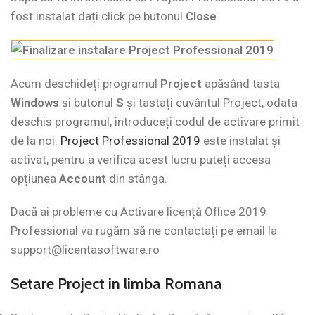
fost instalat dați click pe butonul
Close
Acum deschideți programul
Project
apăsând tasta
Windows
și butonul
S
și tastați cuvântul Project, odata
deschis programul, introduceți codul de activare primit
de la noi.
Project Professional 2019
este instalat și
activat, pentru a verifica acest lucru puteți accesa
opțiunea
Account
din stânga.
Dacă ai probleme cu
Activare licență Office 2019
Professional
va rugăm să ne contactați pe email la
support@licentasoftware.ro
Setare Project in limba Romana