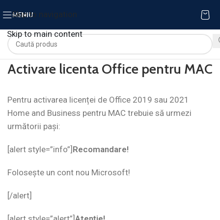
Skip to navigation
MENIU
Skip to main content
Activare licenta Office pentru MAC
Pentru activarea licenței de Office 2019 sau 2021
Home and Business pentru MAC trebuie să urmezi
următorii pași:
[alert style=”info”]
Recomandare!
Folosește un cont nou Microsoft!
[/alert]
[alert style=”alert”]
Atenție!