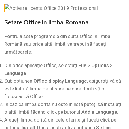
Setare Office in limba Romana
Pentru a seta programele din suita Office în limba
Română sau orice altă limbă, va trebui să faceți
următoarele:
Din orice aplicație Office, selectați
File > Options >
Language
Sub opțiunea
Office display Language
, asigurați-vă că
este listată limba de afișare pe care doriți să o
folosească Office.
În caz că limba dorită nu este în listă puteți să instalați
o altă limbă făcând click pe butonul
Add a Language
.
Alegeți limba dorită din cele oferite și faceți click pe
butonul
Install
. Dacă lăsați activă opțiunea
Set as