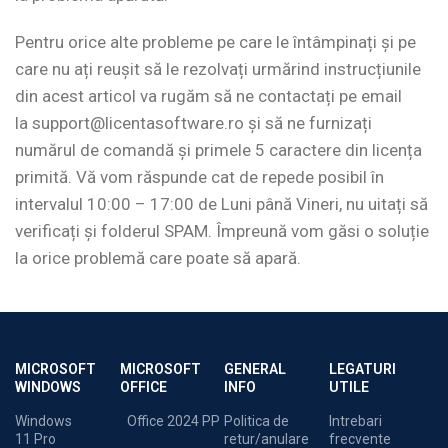
Pentru orice alte probleme pe care le întâmpinați și pe
care nu ați reușit să le rezolvați urmărind instrucțiunile
din acest articol va rugăm să ne contactați pe email
la
support@licentasoftware.ro
și să ne furnizați
numărul de comandă și primele 5 caractere din licența
primită. Vă vom răspunde cat de repede posibil în
intervalul 10:00 – 17:00 de Luni până Vineri, nu uitați să
verificați și folderul SPAM. Împreună vom găsi o soluție
la orice problemă care poate să apară.
MICROSOFT
MICROSOFT
GENERAL
LEGATURI
WINDOWS
OFFICE
INFO
UTILE
Windows
Office 2024 PP
Politica de
Intrebari
11 Pro
retur/anulare
frecvente